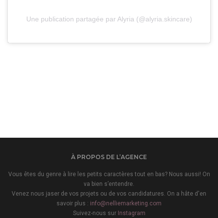
Une publication partagée par Alyria (@alyria.skincare)
À PROPOS DE L’AGENCE
Vous êtes du genre à lire les petits caractères tout en bas? Nous aussi! On
va bien s’entendre.
Venez nous jaser de vos projets ou de vos candidatures. On a hâte d'en
savoir plus :
info@nelliemarketing.com
Suivez-nous sur
Instagram